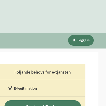
Logga in
u
Följande behövs för e-tjänsten
E-legitimation