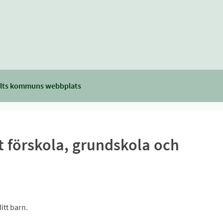
lts kommuns webbplats
st förskola, grundskola och
ditt barn.