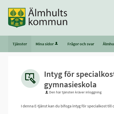
Tjänster
Mina sidor
Frågor och svar
Älmhu
Intyg för specialko
gymnasieskola
Den här tjänsten kräver inloggning
I denna E-tjänst kan du bifoga intyg för specialkost till 