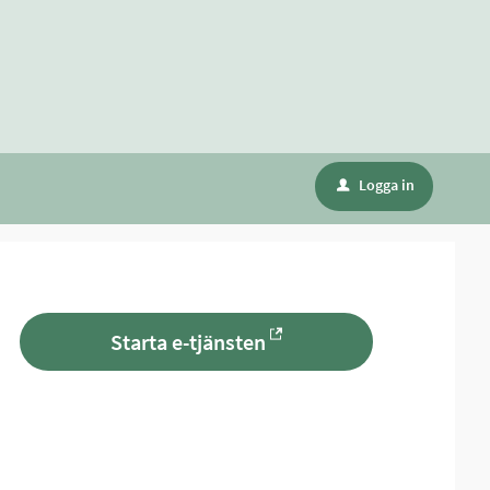
Logga in
u
Starta e-tjänsten