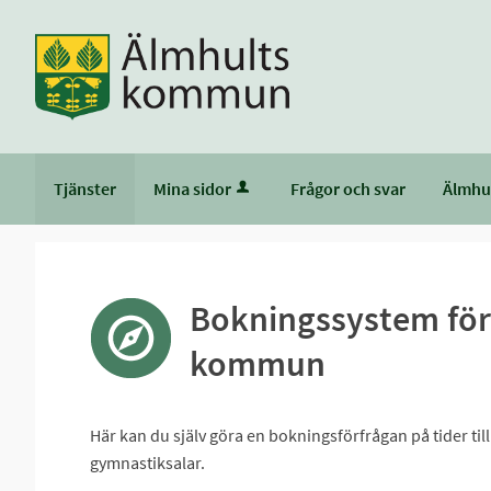
Tjänster
Mina sidor
Frågor och svar
Älmhu
Bokningssystem för 
kommun
Här kan du själv göra en bokningsförfrågan på tider ti
gymnastiksalar.