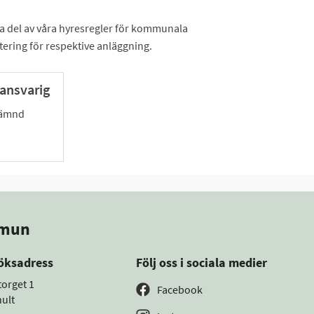
 ta del av våra hyresregler för kommunala
tering för respektive anläggning.
ansvarig
snämnd
mmun
öksadress
Följ oss i sociala medier
torget 1
Facebook
ult