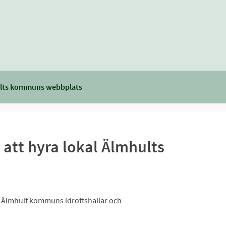
lts kommuns webbplats
att hyra lokal Älmhults
ll Älmhult kommuns idrottshallar och