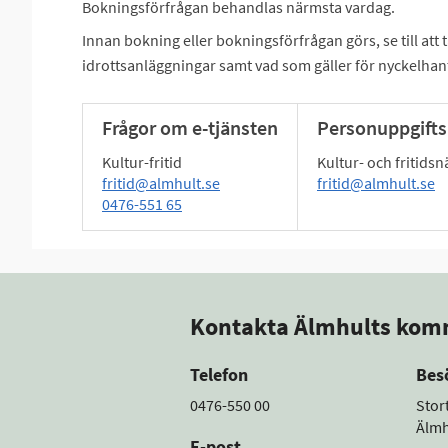
Bokningsförfrågan behandlas närmsta vardag.
Innan bokning eller bokningsförfrågan görs, se till att
idrottsanläggningar samt vad som gäller för nyckelhan
Frågor om e-tjänsten
Personuppgifts
Kultur-fritid
Kultur- och fritid
fritid@almhult.se
fritid@almhult.se
0476-551 65
Kontakta Älmhults ko
Telefon
Bes
0476-550 00
Stor
Älmh
E-post