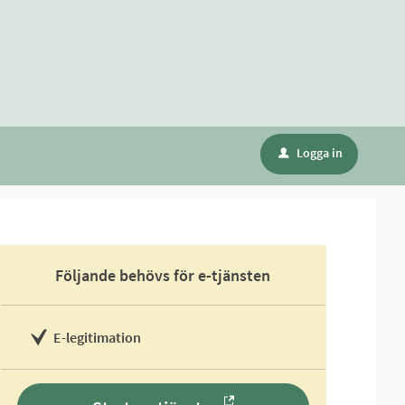
Logga in
u
Följande behövs för e-tjänsten
E-legitimation