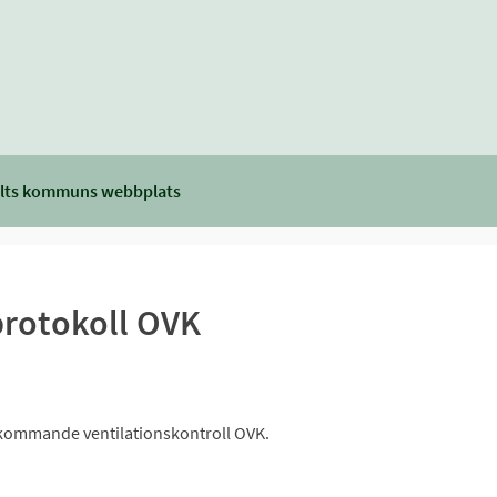
lts kommuns webbplats
rotokoll OVK
erkommande ventilationskontroll OVK.