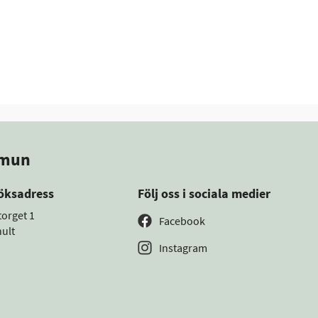
mmun
öksadress
Följ oss i sociala medier
torget 1
Facebook
ult
Instagram