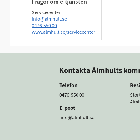
Frågor om e-tjänsten
Servicecenter
info@almhult.se
0476-550 00
www.almhult.se/servicecenter
Kontakta Älmhults ko
Telefon
Bes
0476-550 00
Stor
Älmh
E-post
info@almhult.se