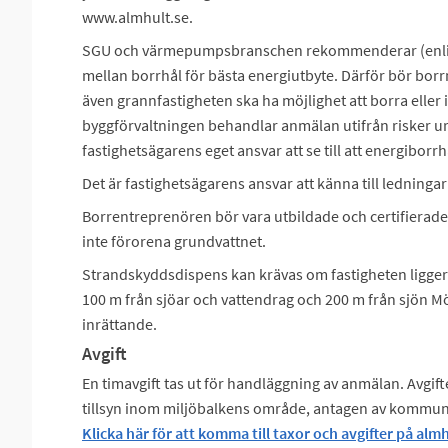
www.almhult.se.
SGU och värmepumpsbranschen rekommenderar (enligt
mellan borrhål för bästa energiutbyte. Därför bör borr
även grannfastigheten ska ha möjlighet att borra eller i
byggförvaltningen behandlar anmälan utifrån risker ur
fastighetsägarens eget ansvar att se till att energibor
Det är fastighetsägarens ansvar att känna till ledningar 
Borrentreprenören bör vara utbildade och certifierade f
inte förorena grundvattnet.
Strandskyddsdispens kan krävas om fastigheten ligger
100 m från sjöar och vattendrag och 200 m från sjön Mö
inrättande.
Avgift
En timavgift tas ut för handläggning av anmälan. Avgift
tillsyn inom miljöbalkens område, antagen av kommun
Klicka här för att komma till taxor och avgifter på almh