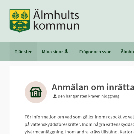
Tjänster
Mina sidor
Frågor och svar
Älmhu
Anmälan om inrätt
Den här tjänsten kräver inloggning
För information om vad som gäller inom respektive v
på vattenskyddsföreskrifter. Inom några vattenskyddso
ytvärmeanläggning. Inom andra krävs tillstånd. Karto