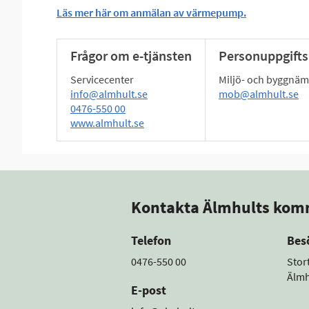
Läs mer här om anmälan av värmepump.
Frågor om e-tjänsten
Personuppgifts
Servicecenter
Miljö- och byggnä
info@almhult.se
mob@almhult.se
0476-550 00
www.almhult.se
Kontakta Älmhults ko
Telefon
Bes
0476-550 00
Stor
Älmh
E-post