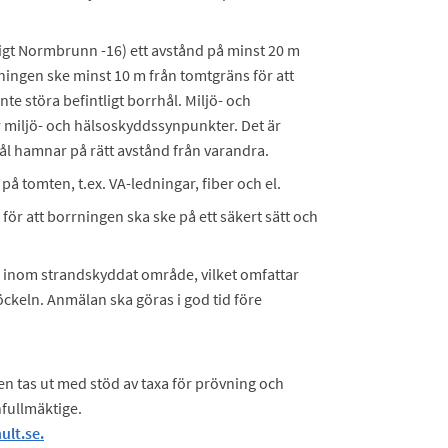
 Normbrunn -16) ett avstånd på minst 20 m
ningen ske minst 10 m från tomtgräns för att
nte störa befintligt borrhål. Miljö- och
 miljö- och hälsoskyddssynpunkter. Det är
rhål hamnar på rätt avstånd från varandra.
på tomten, t.ex. VA-ledningar, fiber och el.
ör att borrningen ska ske på ett säkert sätt och
 inom strandskyddat område, vilket omfattar
ckeln. Anmälan ska göras i god tid före
en tas ut med stöd av taxa för prövning och
fullmäktige.
ult.se.