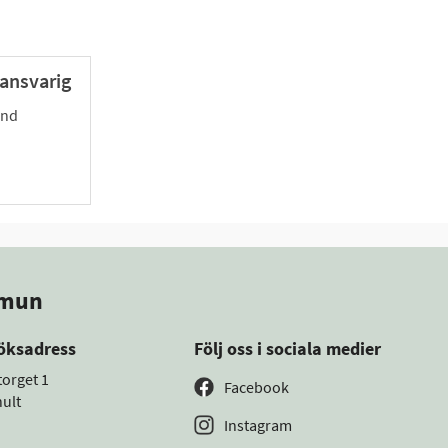
ansvarig
mnd
mmun
öksadress
Följ oss i sociala medier
torget 1
Facebook
ult
Instagram