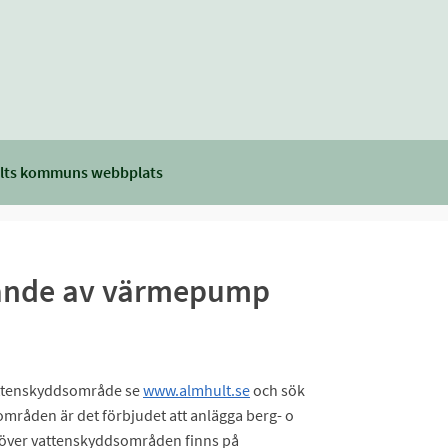
lts kommuns webbplats
ande av värmepump
attenskyddsområde se
www.almhult.se
och sök
mråden är det förbjudet att anlägga berg- o
r över vattenskyddsområden finns på