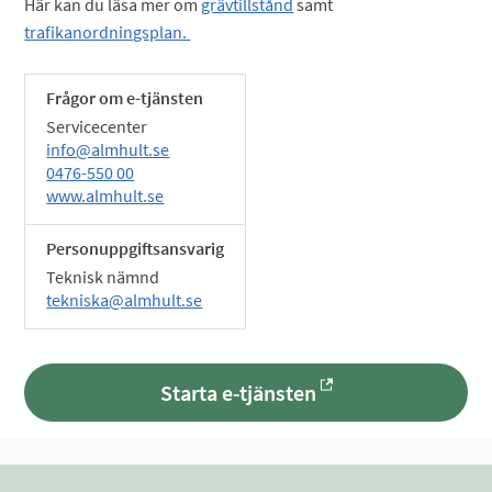
Här kan du läsa mer om
grävtillstånd
samt
trafikanordningsplan.
Frågor om e-tjänsten
Servicecenter
info@almhult.se
0476-550 00
www.almhult.se
Personuppgiftsansvarig
Teknisk nämnd
tekniska@almhult.se
Starta e-tjänsten