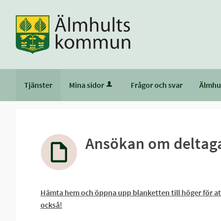
Tjänster
Mina sidor
Frågor och svar
Älmhu
Ansökan om deltagar
Hämta hem och öppna upp blanketten till höger för att fy
också!