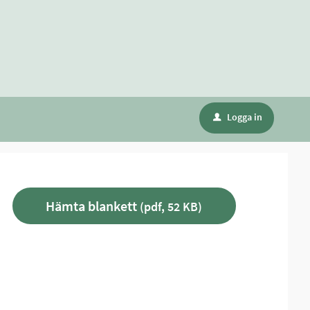
Logga in
u
Hämta blankett
(pdf, 52 KB)