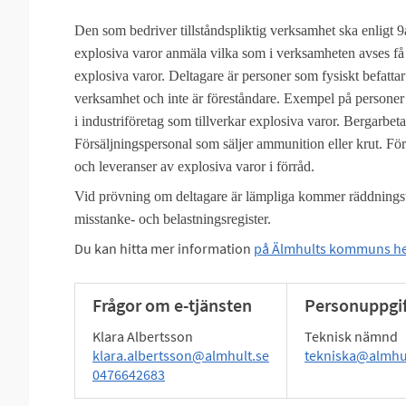
Den som bedriver tillståndspliktig verksamhet ska enligt 
explosiva varor anmäla vilka som i verksamheten avses få 
explosiva varor. Deltagare är personer som fysiskt befattar
verksamhet och inte är föreståndare. Exempel på persone
i industriföretag som tillverkar explosiva varor. Bergarbe
Försäljningspersonal som säljer ammunition eller krut. Fö
och leveranser av explosiva varor i förråd.
Vid prövning om deltagare är lämpliga kommer räddningst
misstanke- och belastningsregister.
Du kan hitta mer information
på Älmhults kommuns h
Frågor om e-tjänsten
Personuppgif
Klara Albertsson
Teknisk nämnd
klara.albertsson@almhult.se
tekniska@almhu
0476642683