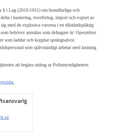
9a § i Lag (2010:1011) om brandfarliga och
delta i hantering, överföring, import och export av
 sig med de explosiva varorna i en tillståndspliktig
r som behöver anmälas som deltagare är: Operatörer
tare som laddar och kopplar sprängsalvor.
rrådspersonal som självständigt arbetar med lastning
jänsten att begära utdrag ur Polismyndighetens
emsida.
tsansvarig
lt.se