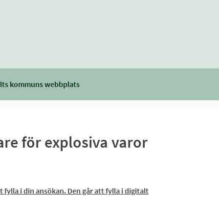
lts kommuns webbplats
e för explosiva varor
lla i din ansökan. Den går att fylla i digitalt