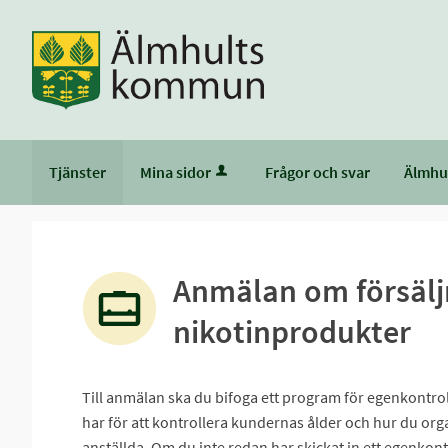
Tjänster
Mina sidor
Frågor och svar
Älmhu
Anmälan om försälj
nikotinprodukter
Till anmälan ska du bifoga ett program för egenkontrol
har för att kontrollera kundernas ålder och hur du or
anställda. Om du inte redan har skickat in ett egenko