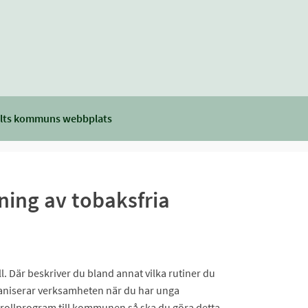
lts kommuns webbplats
ning av tobaksfria
l. Där beskriver du bland annat vilka rutiner du
ganiserar verksamheten när du har unga
ntrollprogram till kommunen så ska du göra detta