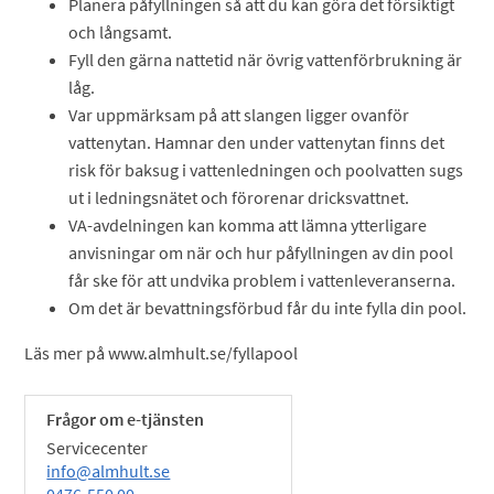
Planera påfyllningen så att du kan göra det försiktigt
och långsamt.
Fyll den gärna nattetid när övrig vattenförbrukning är
låg.
Var uppmärksam på att slangen ligger ovanför
vattenytan. Hamnar den under vattenytan finns det
risk för baksug i vattenledningen och poolvatten sugs
ut i ledningsnätet och förorenar dricksvattnet.
VA-avdelningen kan komma att lämna ytterligare
anvisningar om när och hur påfyllningen av din pool
får ske för att undvika problem i vattenleveranserna.
Om det är bevattningsförbud får du inte fylla din pool.
Läs mer på www.almhult.se/fyllapool
Frågor om e-tjänsten
Servicecenter
info@almhult.se