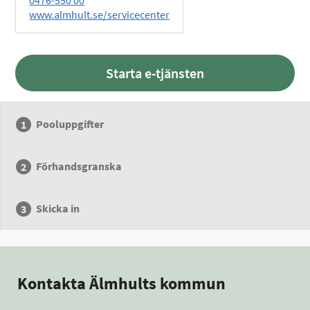
0476-550 00
www.almhult.se/servicecenter
Starta e-tjänsten
Pooluppgifter
Förhandsgranska
Skicka in
Kontakta Älmhults kommun