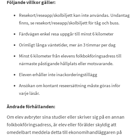
Följande villkor gäller:
Resekort/reseapp/skolbiljett kan inte användas. Undantag
finns, se resekort/reseapp/skolbiljett för tåg och buss.
Färdvägen enkel resa uppgår till minst 6 kilometer
Orimligt långa väntetider, mer än 3 timmar per dag
Minst 6 kilometer från elevens folkbokföringsadress till
närmaste påstigande hållplats eller motsvarande.
Eleven erhåller inte inackorderingstillägg
Ansökan om kontant reseersättning måste göras inför
varje läsår.
Ändrade förhållanden:
Om elev avbryter sina studier eller skriver sig på en annan
folkbokföringsadress, är elev eller förälder skyldig att
omedelbart meddela detta till ekonomihandläggaren på