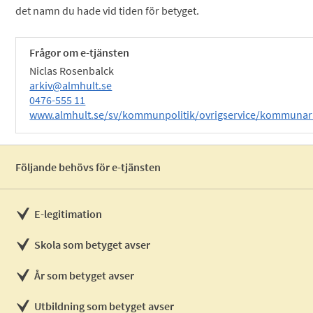
det namn du hade vid tiden för betyget.
Frågor om e-tjänsten
Niclas Rosenbalck
arkiv@almhult.se
0476-555 11
www.almhult.se/sv/kommunpolitik/ovrigservice/kommunar
Följande behövs för e-tjänsten
E-legitimation
Skola som betyget avser
År som betyget avser
Utbildning som betyget avser