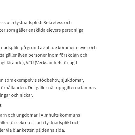
ess och tystnadsplikt. Sekretess och
fter som gäller enskilda elevers personliga
tnadsplikt på grund av att de kommer elever och
etta gäller även personer inom förskolan och
lagt lärande), VFU (Verksamhetsförlagd
en som exempelvis stödbehov, sjukdomar,
förhållanden. Det gäller när uppgifterna lämnas
ningar och nickar.
t
med barn och ungdomar i Älmhults kommuns
ller för sekretess och tystnadsplikt och
er via blanketten på denna sida.