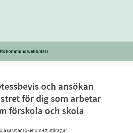
lts kommuns webbplats
etessbevis och ansökan
stret för dig som arbetar
m förskola och skola
kola samt ansöker om ett utdrag ur