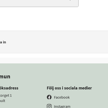
a in
mmun
öksadress
Följ oss i sociala medier
torget 1
Facebook
ult
Instagram