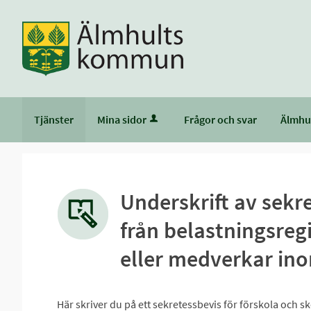
Tjänster
Mina sidor
Frågor och svar
Älmhu
Underskrift av sekr
från belastningsregi
eller medverkar ino
Här skriver du på ett sekretessbevis för förskola och s