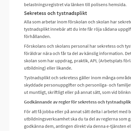
belastningsregistret via länken till polisens hemsida.
Sekretess och tystnadsplikt
Alla som arbetar inom förskolan och skolan har sekret
tystnadsplikt innebär att du inte får röja sådana uppgi
förhållanden.
Förskolans och skolans personal har sekretess och tys
föräldrar nära och får ta del av känslig information. D
skolan som har uppdrag, praktik, APL (Arbetsplats för
utbildning) eller likande.
Tystnadsplikt och sekretess gäller inom många områd
skyddade personuppgifter och personliga- och familje
ut muntligt, skriftligt eller på annat sätt, som vid blink
Godkännande av regler för sekretess och tystnadsplik
För att få jobba eller på annat sätt delta i arbetet 
utbildningsverksamhet ska du ta del av reglerna som gä
godkänna dem, antingen direkt via denna e-tjänsten ell