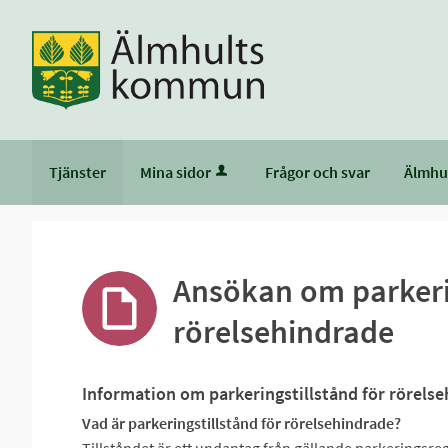
Tjänster
Mina sidor
Frågor och svar
Älmhu
Ansökan om parkerin
rörelsehindrade
Information om parkeringstillstånd för rörels
Vad är parkeringstillstånd för rörelsehindrade?