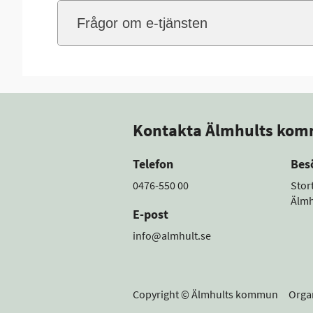
Frågor om e-tjänsten
Kontakta Älmhults ko
Telefon
Bes
0476-550 00
Stor
Älmh
E-post
info@almhult.se
Copyright © Älmhults kommun Orga