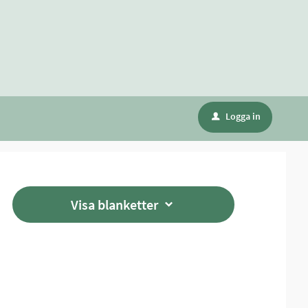
Logga in
u
Visa blanketter