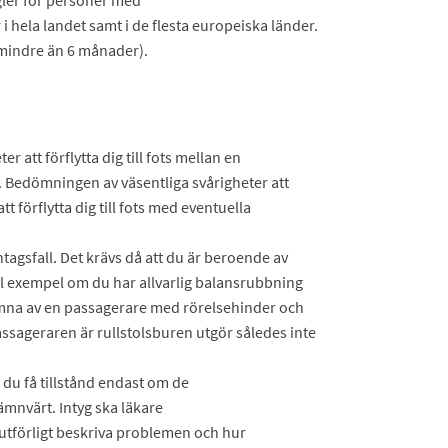
gler för personer med
 i hela landet samt i de flesta europeiska länder.
 (mindre än 6 månader).
 att förflytta dig till fots mellan en
 Bedömningen av väsentliga svårigheter att
 förflytta dig till fots med eventuella
tagsfall. Det krävs då att du är beroende av
ill exempel om du har allvarlig balansrubbning
lämna av en passagerare med rörelsehinder och
passageraren är rullstolsburen utgör således inte
 du få tillstånd endast om de
nvärt. Intyg ska läkare
 utförligt beskriva problemen och hur