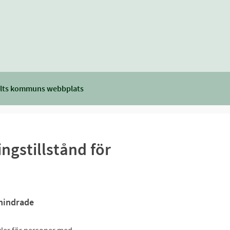
lts kommuns webbplats
gstillstånd för
ehindrade