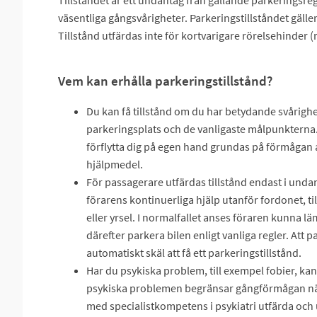
Tillståndet är ett undantag från gällande parkeringsre
väsentliga gångsvårigheter. Parkeringstillståndet gäller
Tillstånd utfärdas inte för kortvarigare rörelsehinder
Vem kan erhålla parkeringstillstånd?
Du kan få tillstånd om du har betydande svårigheter
parkeringsplats och de vanligaste målpunkterna.
förflytta dig på egen hand grundas på förmågan att
hjälpmedel.
För passagerare utfärdas tillstånd endast i undan
förarens kontinuerliga hjälp utanför fordonet, t
eller yrsel. I normalfallet anses föraren kunna 
därefter parkera bilen enligt vanliga regler. Att 
automatiskt skäl att få ett parkeringstillstånd.
Har du psykiska problem, till exempel fobier, kan
psykiska problemen begränsar gångförmågan näm
med specialistkompetens i psykiatri utfärda och