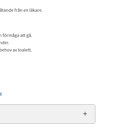
tlåtande från en läkare.
n förmåga att gå.
nder.
ehov av toalett.
de