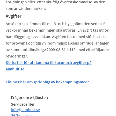
spridningen eller, efter skriftlig överenskommelse, av den
som använder marken.
Avgifter
Ansökan ska lämnas till miljö- och byggnämnden senast 6
veckor innan bekämpningen ska utföras. En avgift tas ut för
handläggning av ansökan. Avgiften tas ut med stöd av taxa
för prövning och tillsyn inom miljöbalkens område, antagen
av kommunfullmäktige 2009-08-31 § 110, med efterföljande
revideringar.
Klicka här för att komma till taxor och avgifter på
almhult.se.
Läs mer här om spridning av bekämpningsmedel
Frågor om e-tjänsten
Servicecenter
info@almhult.se
0476-550 00