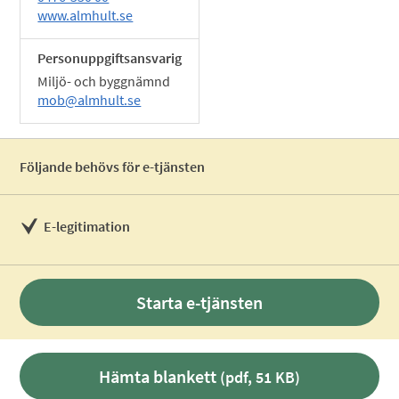
www.almhult.se
Personuppgiftsansvarig
Miljö- och byggnämnd
mob@almhult.se
Följande behövs för e-tjänsten
E-legitimation
Starta e-tjänsten
Hämta blankett
(pdf, 51 KB)