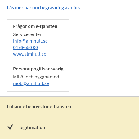
Läs mer här om begravning av djur.
Frågor om e-tjänsten
Servicecenter
info@almhult.se
0476-550 00
www.almhult.se
Personuppgiftsansvarig
Miljö- och byggnämnd
mob@almhult.se
Följande behövs för e-tjänsten
E-legitimation