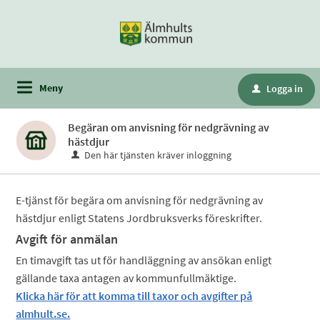
Meny
Logga in
u
Begäran om anvisning för nedgrävning av
hästdjur
Den här tjänsten kräver inloggning
E-tjänst för begära om anvisning för nedgrävning av
hästdjur enligt Statens Jordbruksverks föreskrifter.
Avgift för anmälan
En timavgift tas ut för handläggning av ansökan enligt
gällande taxa antagen av kommunfullmäktige.
Klicka här för att komma till taxor och avgifter på
almhult.se.