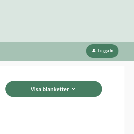
Logga in
u
Visa blanketter