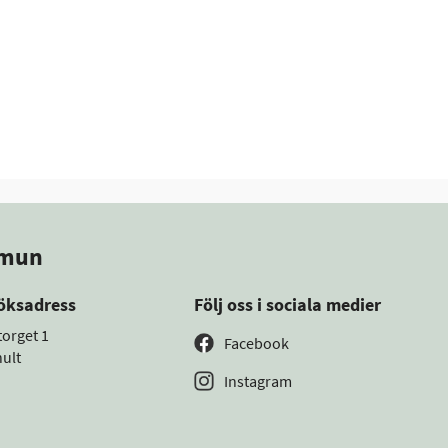
mmun
öksadress
Följ oss i sociala medier
torget 1
Facebook
ult
Instagram