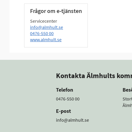
Frågor om e-tjänsten
Servicecenter
info@almhult.se
0476-550 00
www.almhult.se
Kontakta Älmhults ko
Telefon
Bes
0476-550 00
Stor
Älmh
E-post
info@almhult.se