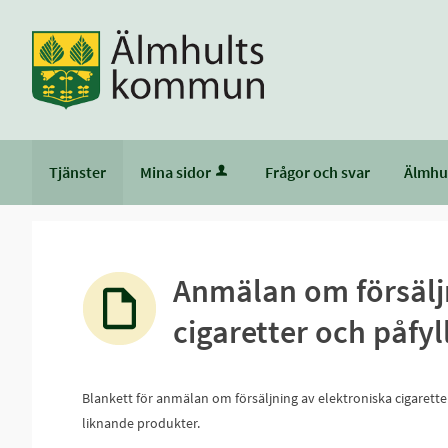
Tjänster
Mina sidor
Frågor och svar
Älmhu
Anmälan om försälj
cigaretter och påfy
Blankett för anmälan om försäljning av elektroniska cigarette
liknande produkter.