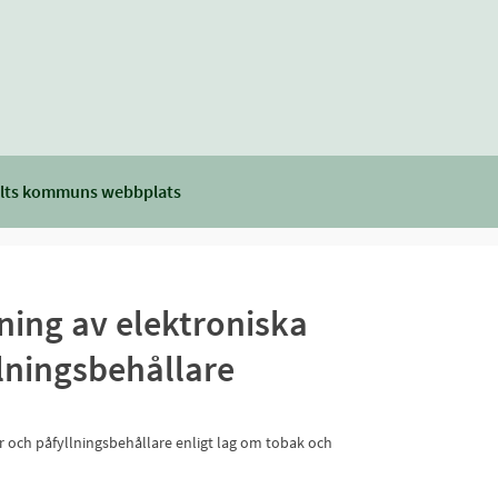
lts kommuns webbplats
ning av elektroniska
llningsbehållare
r och påfyllningsbehållare enligt lag om tobak och