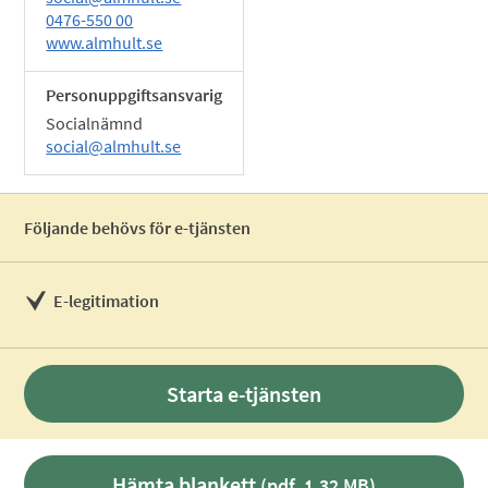
0476-550 00
www.almhult.se
Personuppgiftsansvarig
Socialnämnd
social@almhult.se
Följande behövs för e-tjänsten
E-legitimation
Starta e-tjänsten
Hämta blankett
(pdf, 1,32 MB)