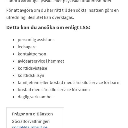
- andra varaktiga fysiska eller psykiska funktionshinder
För att avgöra om du har rätt till den sökta insatsen görs en
utredning. Beslutet kan överklagas.
Detta kan du ansöka om enligt LSS:
personlig assistans
ledsagare
kontaktperson
avlösarservice i hemmet
korttidsvistelse
korttidstillsyn
familjehem eller bostad med särskild service för barn
bostad med särskild service för vuxna
daglig verksamhet
Frågor om e-tjänsten
Socialförvaltningen
social@almhult.se